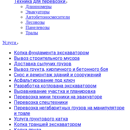
Техника для перевозки
Длинномеры
Эвакуаторы
Автобетоносмесители
Лесовозы
Панелевозы
Тралы
Услуги
Копка фундамента экскаватором
Вывоз строительного мусора
Доставка сыпучих грузов
Вывоз грунта, кирпичного и бетонного боя
Снос и демонтаж зданий и сооружений
Асфальтирование под ключ
Разработка котлована экскаватором
Выравнивание участка и планировка
Перевозка мини техники на эвакуаторе
Перевозка спецтехники
Перевозка негабаритных грузов на манипуляторе
и трале
Услуга грунтового катка
Копка траншей экскаватором
Копка пруда