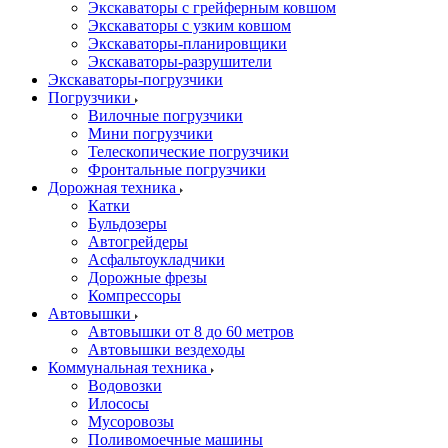
Экскаваторы с грейферным ковшом
Экскаваторы с узким ковшом
Экскаваторы-планировщики
Экскаваторы-разрушители
Экскаваторы-погрузчики
Погрузчики
Вилочные погрузчики
Мини погрузчики
Телескопические погрузчики
Фронтальные погрузчики
Дорожная техника
Катки
Бульдозеры
Автогрейдеры
Асфальтоукладчики
Дорожные фрезы
Компрессоры
Автовышки
Автовышки от 8 до 60 метров
Автовышки вездеходы
Коммунальная техника
Водовозки
Илососы
Мусоровозы
Поливомоечные машины