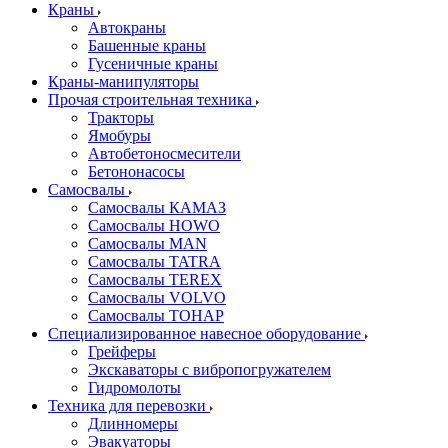
Краны
Автокраны
Башенные краны
Гусеничные краны
Краны-манипуляторы
Прочая строительная техника
Тракторы
Ямобуры
Автобетоносмесители
Бетононасосы
Самосвалы
Самосвалы КАМАЗ
Самосвалы HOWO
Самосвалы MAN
Самосвалы TATRA
Самосвалы TEREX
Самосвалы VOLVO
Самосвалы ТОНАР
Специализированное навесное оборудование
Грейферы
Экскаваторы с вибропогружателем
Гидромолоты
Техника для перевозки
Длинномеры
Эвакуаторы