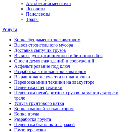
Автобетоносмесители
Лесовозы
Панелевозы
Тралы
Услуги
Копка фундамента экскаватором
Вывоз строительного мусора
Доставка сыпучих грузов
Вывоз грунта, кирпичного и бетонного боя
Снос и демонтаж зданий и сооружений
Асфальтирование под ключ
Разработка котлована экскаватором
Выравнивание участка и планировка
Перевозка мини техники на эвакуаторе
Перевозка спецтехники
Перевозка негабаритных грузов на манипуляторе и
трале
Услуга грунтового катка
Копка траншей экскаватором
Копка пруда
Разработка грунта
Перевозка бытовок и гаражей
Грузоперевозки