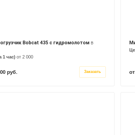
Габариты: длина, мм
3378
Объем ковша, м3
0,4
Высота выгрузки погрузчика, м
3,023
огрузчик Bobcat 435 с гидромолотом
в
Ми
Це
а 1 час)
от 2 000
000
руб.
от
Заказать
Эксплуатационная масса, кг
3238
Полезная мощность двигателя, кВт
53.8
Грузоподъемность, тонн