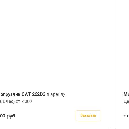
1
Габариты: ширина, мм
1676
Габариты: высота, мм
2111
Габариты: длина, мм
3487
огрузчик CAT 262D3
в аренду
Ми
а 1 час)
от 2 000
Це
000 руб.
от
Заказать