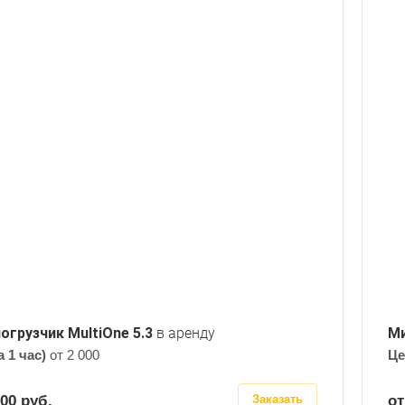
82
Грузоподъемность, тонн
1.135
Габариты: ширина, мм
1768
Габариты: высота, мм
2002
Габариты: длина, мм
3227
Объем ковша, м3
0.67
Высота выгрузки погрузчика, м
2.615
огрузчик MultiOne 5.3
в аренду
Ми
а 1 час)
от 2 000
Це
000
руб.
от
Заказать