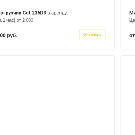
огрузчик Cat 236D3
в аренду
Ми
а 1 час)
от 2 000
Це
000
руб.
от
Заказать
Эксплуатационная масса, кг
3600
Полезная мощность двигателя, кВт
50.8
Грузоподъемность, тонн
0.95
Габариты: ширина, мм
1830
Габариты: высота, мм
2090