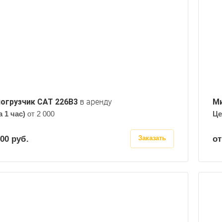
Скорость, км/ч
3620
Высота выгрузки погрузчика, м
2.4
огрузчик CAT 226B3
в аренду
Ми
а 1 час)
от 2 000
Це
000
руб.
от
Заказать
Эксплуатационная масса, кг
3580
Мощность двигателя, л.с.