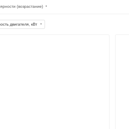
ярности (возрастание)
сть двигателя, кВт
Эксплуатационная масса, кг
3570
Мощность двигателя, л.с.
66,9
Полезная мощность двигателя, кВт
49,2
Грузоподъемность, тонн
0,992
Габариты: ширина, мм
1727
Габариты: высота, мм
1972