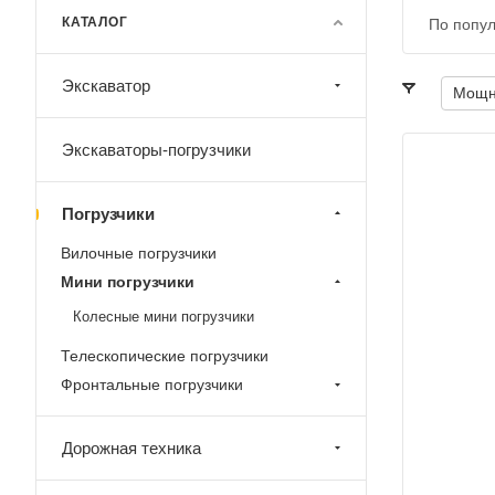
КАТАЛОГ
По попул
Экскаватор
Мощно
Экскаваторы-погрузчики
сплуатационная масса, кг
 788
Погрузчики
щность двигателя, л.с.
8,9
Вилочные погрузчики
Мини погрузчики
лезная мощность двигателя, кВт
6,5
Колесные мини погрузчики
бариты: ширина, мм
Телескопические погрузчики
 930
Фронтальные погрузчики
бариты: высота, мм
 541
Дорожная техника
орость, км/ч
,8