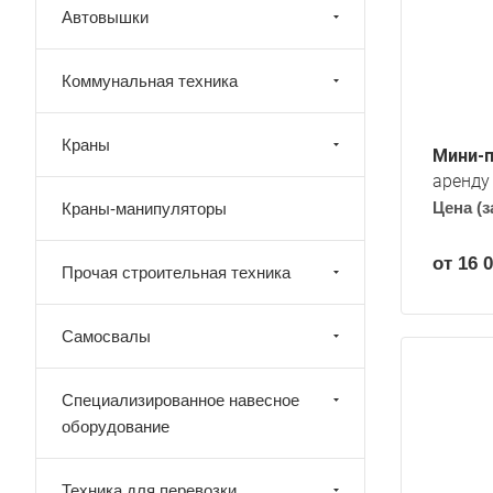
бариты: длина, мм
Автовышки
 250
ксимальная глубина копания, м
Коммунальная техника
 772
сота выгрузки экскаватора, м
 889
Краны
Мини-п
аренду
Цена (з
Краны-манипуляторы
от 16 
Прочая строительная техника
Самосвалы
сплуатационная масса, кг
Специализированное навесное
763
оборудование
лезная мощность двигателя, кВт
5.4
Техника для перевозки
узоподъемность, тонн