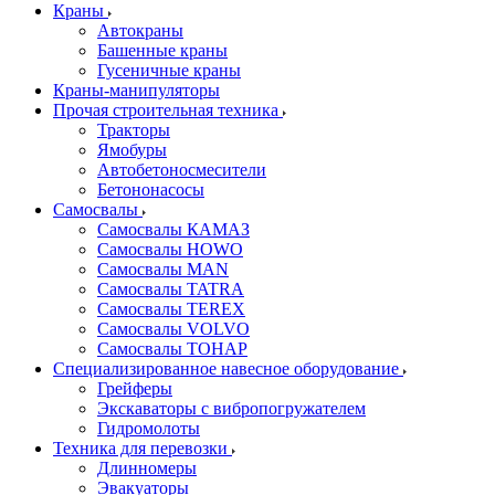
Краны
Автокраны
Башенные краны
Гусеничные краны
Краны-манипуляторы
Прочая строительная техника
Тракторы
Ямобуры
Автобетоносмесители
Бетононасосы
Самосвалы
Самосвалы КАМАЗ
Самосвалы HOWO
Самосвалы MAN
Самосвалы TATRA
Самосвалы TEREX
Самосвалы VOLVO
Самосвалы ТОНАР
Специализированное навесное оборудование
Грейферы
Экскаваторы с вибропогружателем
Гидромолоты
Техника для перевозки
Длинномеры
Эвакуаторы