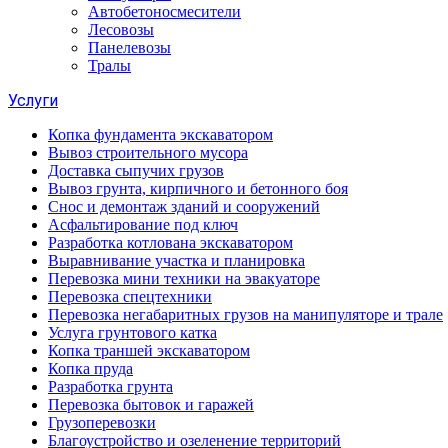
Автобетоносмесители
Лесовозы
Панелевозы
Тралы
Услуги
Копка фундамента экскаватором
Вывоз строительного мусора
Доставка сыпучих грузов
Вывоз грунта, кирпичного и бетонного боя
Снос и демонтаж зданий и сооружений
Асфальтирование под ключ
Разработка котлована экскаватором
Выравнивание участка и планировка
Перевозка мини техники на эвакуаторе
Перевозка спецтехники
Перевозка негабаритных грузов на манипуляторе и трале
Услуга грунтового катка
Копка траншей экскаватором
Копка пруда
Разработка грунта
Перевозка бытовок и гаражей
Грузоперевозки
Благоустройство и озеленение территорий