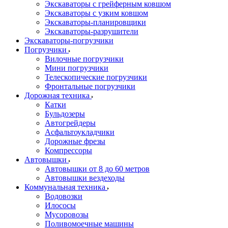
Экскаваторы с грейферным ковшом
Экскаваторы с узким ковшом
Экскаваторы-планировщики
Экскаваторы-разрушители
Экскаваторы-погрузчики
Погрузчики
Вилочные погрузчики
Мини погрузчики
Телескопические погрузчики
Фронтальные погрузчики
Дорожная техника
Катки
Бульдозеры
Автогрейдеры
Асфальтоукладчики
Дорожные фрезы
Компрессоры
Автовышки
Автовышки от 8 до 60 метров
Автовышки вездеходы
Коммунальная техника
Водовозки
Илососы
Мусоровозы
Поливомоечные машины