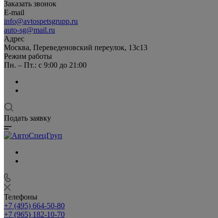
Заказать звонок
E-mail
info@avtospetsgrupp.ru
auto-sg@mail.ru
Адрес
Москва, Переведеновский переулок, 13с13
Режим работы
Пн. – Пт.: с 9:00 до 21:00
Подать заявку
Телефоны
+7 (495) 664-50-80
+7 (965) 182-10-70