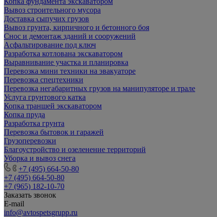
Копка фундамента экскаватором
Вывоз строительного мусора
Доставка сыпучих грузов
Вывоз грунта, кирпичного и бетонного боя
Снос и демонтаж зданий и сооружений
Асфальтирование под ключ
Разработка котлована экскаватором
Выравнивание участка и планировка
Перевозка мини техники на эвакуаторе
Перевозка спецтехники
Перевозка негабаритных грузов на манипуляторе и трале
Услуга грунтового катка
Копка траншей экскаватором
Копка пруда
Разработка грунта
Перевозка бытовок и гаражей
Грузоперевозки
Благоустройство и озеленение территорий
Уборка и вывоз снега
+7 (495) 664-50-80
+7 (495) 664-50-80
+7 (965) 182-10-70
Заказать звонок
E-mail
info@avtospetsgrupp.ru