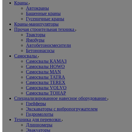
Краны
Автокраны
Башенные краны
Гусеничные краны
Краны-манипуляторы
Прочая строительная техника
Тракторы
Ямобуры
Автобетоносмесители
Бетононасосы
Самосвалы
Самосвалы КАМАЗ
Самосвалы HOWO
Самосвалы MAN
Самосвалы TATRA
Самосвалы TEREX
Самосвалы VOLVO
Самосвалы ТОНАР
Специализированное навесное оборудование
Грейферы
Экскаваторы с вибропогружателем
Гидромолоты
Техника для перевозки
Длинномеры
Эвакуаторы