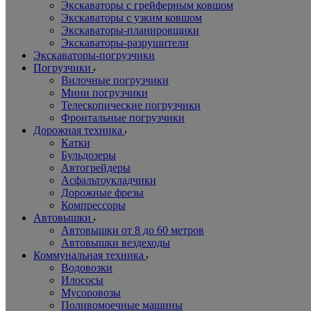
Экскаваторы с грейферным ковшом
Экскаваторы с узким ковшом
Экскаваторы-планировщики
Экскаваторы-разрушители
Экскаваторы-погрузчики
Погрузчики
Вилочные погрузчики
Мини погрузчики
Телескопические погрузчики
Фронтальные погрузчики
Дорожная техника
Катки
Бульдозеры
Автогрейдеры
Асфальтоукладчики
Дорожные фрезы
Компрессоры
Автовышки
Автовышки от 8 до 60 метров
Автовышки вездеходы
Коммунальная техника
Водовозки
Илососы
Мусоровозы
Поливомоечные машины