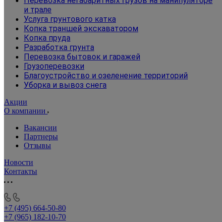
Перевозка негабаритных грузов на манипуляторе
и трале
Услуга грунтового катка
Копка траншей экскаватором
Копка пруда
Разработка грунта
Перевозка бытовок и гаражей
Грузоперевозки
Благоустройство и озеленение территорий
Уборка и вывоз снега
Акции
О компании
Вакансии
Партнеры
Отзывы
Новости
Контакты
+7 (495) 664-50-80
+7 (965) 182-10-70