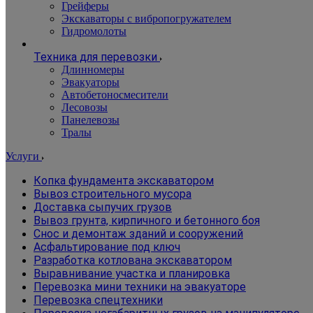
Грейферы
Экскаваторы с вибропогружателем
Гидромолоты
Техника для перевозки
Длинномеры
Эвакуаторы
Автобетоносмесители
Лесовозы
Панелевозы
Тралы
Услуги
Копка фундамента экскаватором
Вывоз строительного мусора
Доставка сыпучих грузов
Вывоз грунта, кирпичного и бетонного боя
Снос и демонтаж зданий и сооружений
Асфальтирование под ключ
Разработка котлована экскаватором
Выравнивание участка и планировка
Перевозка мини техники на эвакуаторе
Перевозка спецтехники