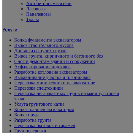
Автобетоносмесители
Лесовозы
Панелевозы
Тралы
Услуги
Копка фундамента экскаватором
Вывоз строительного мусора
Доставка сыпучих грузов
Вывоз грунта, кирпичного и бетонного боя
Снос и демонтаж зданий и сооружений
Асфальтирование под ключ
Разработка котлована экскаватором
Выравнивание участка и планировка
Перевозка мини техники на эвакуаторе
Перевозка спецтехники
Перевозка негабаритных грузов на манипуляторе и
трале
Услуга грунтового катка
Копка траншей экскаватором
Копка пруда
Разработка грунта
Перевозка бытовок и гаражей
Грузоперевозки