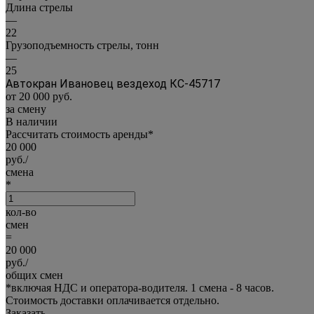
Длина стрелы
—
22
Грузоподъемность стрелы, тонн
—
25
Автокран Ивановец вездеход КС-45717
от 20 000
руб.
за смену
В наличии
Рассчитать стоимость аренды
*
20 000
руб./
смена
*
кол-во
смен
=
20 000
руб./
общих смен
*
включая НДС и оператора-водителя. 1 смена - 8 часов.
Стоимость доставки оплачивается отдельно.
Заказать