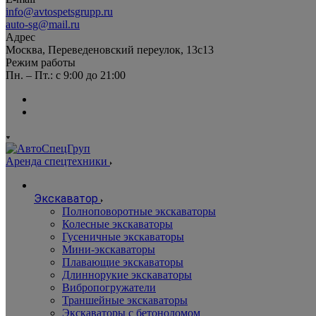
info@avtospetsgrupp.ru
auto-sg@mail.ru
Адрес
Москва, Переведеновский переулок, 13с13
Режим работы
Пн. – Пт.: с 9:00 до 21:00
Аренда спецтехники
Экскаватор
Полноповоротные экскаваторы
Колесные экскаваторы
Гусеничные экскаваторы
Мини-экскаваторы
Плавающие экскаваторы
Длиннорукие экскаваторы
Вибропогружатели
Траншейные экскаваторы
Экскаваторы с бетоноломом