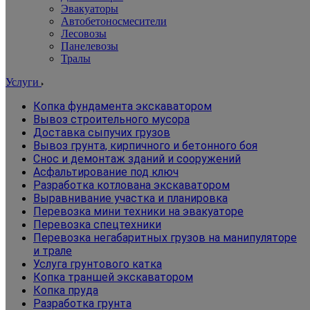
Эвакуаторы
Автобетоносмесители
Лесовозы
Панелевозы
Тралы
Услуги
Копка фундамента экскаватором
Вывоз строительного мусора
Доставка сыпучих грузов
Вывоз грунта, кирпичного и бетонного боя
Снос и демонтаж зданий и сооружений
Асфальтирование под ключ
Разработка котлована экскаватором
Выравнивание участка и планировка
Перевозка мини техники на эвакуаторе
Перевозка спецтехники
Перевозка негабаритных грузов на манипуляторе
и трале
Услуга грунтового катка
Копка траншей экскаватором
Копка пруда
Разработка грунта