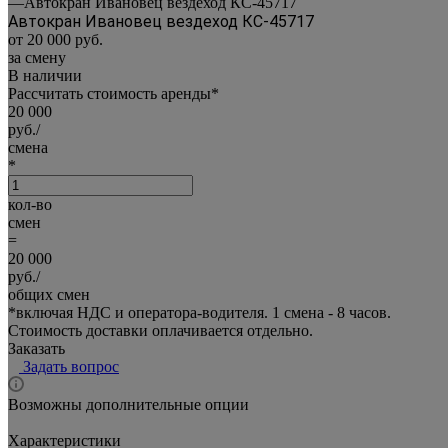
—
Автокран Ивановец вездеход КС-45717
Автокран Ивановец вездеход КС-45717
от 20 000
руб.
за смену
В наличии
Рассчитать стоимость аренды
*
20 000
руб./
смена
*
кол-во
смен
=
20 000
руб./
общих смен
*
включая НДС и оператора-водителя. 1 смена - 8 часов.
Стоимость доставки оплачивается отдельно.
Заказать
Задать вопрос
Возможны дополнительные опции
Характеристики