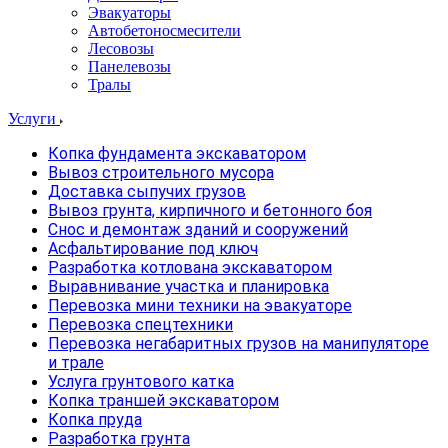
Эвакуаторы
Автобетоносмесители
Лесовозы
Панелевозы
Тралы
Услуги
Копка фундамента экскаватором
Вывоз строительного мусора
Доставка сыпучих грузов
Вывоз грунта, кирпичного и бетонного боя
Снос и демонтаж зданий и сооружений
Асфальтирование под ключ
Разработка котлована экскаватором
Выравнивание участка и планировка
Перевозка мини техники на эвакуаторе
Перевозка спецтехники
Перевозка негабаритных грузов на манипуляторе
и трале
Услуга грунтового катка
Копка траншей экскаватором
Копка пруда
Разработка грунта