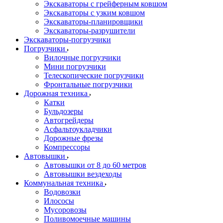
Экскаваторы с грейферным ковшом
Экскаваторы с узким ковшом
Экскаваторы-планировщики
Экскаваторы-разрушители
Экскаваторы-погрузчики
Погрузчики
Вилочные погрузчики
Мини погрузчики
Телескопические погрузчики
Фронтальные погрузчики
Дорожная техника
Катки
Бульдозеры
Автогрейдеры
Асфальтоукладчики
Дорожные фрезы
Компрессоры
Автовышки
Автовышки от 8 до 60 метров
Автовышки вездеходы
Коммунальная техника
Водовозки
Илососы
Мусоровозы
Поливомоечные машины