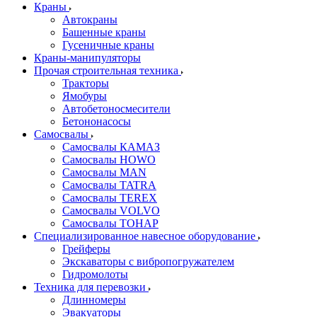
Краны
Автокраны
Башенные краны
Гусеничные краны
Краны-манипуляторы
Прочая строительная техника
Тракторы
Ямобуры
Автобетоносмесители
Бетононасосы
Самосвалы
Самосвалы КАМАЗ
Самосвалы HOWO
Самосвалы MAN
Самосвалы TATRA
Самосвалы TEREX
Самосвалы VOLVO
Самосвалы ТОНАР
Специализированное навесное оборудование
Грейферы
Экскаваторы с вибропогружателем
Гидромолоты
Техника для перевозки
Длинномеры
Эвакуаторы