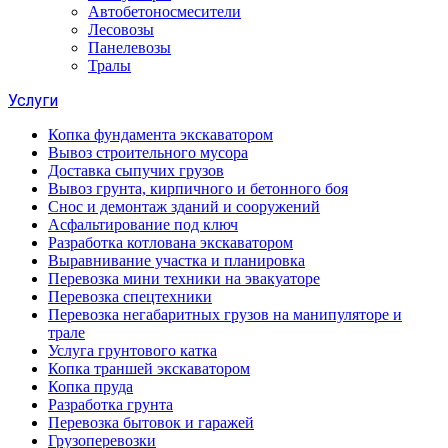
Автобетоносмесители
Лесовозы
Панелевозы
Тралы
Услуги
Копка фундамента экскаватором
Вывоз строительного мусора
Доставка сыпучих грузов
Вывоз грунта, кирпичного и бетонного боя
Снос и демонтаж зданий и сооружений
Асфальтирование под ключ
Разработка котлована экскаватором
Выравнивание участка и планировка
Перевозка мини техники на эвакуаторе
Перевозка спецтехники
Перевозка негабаритных грузов на манипуляторе и
трале
Услуга грунтового катка
Копка траншей экскаватором
Копка пруда
Разработка грунта
Перевозка бытовок и гаражей
Грузоперевозки