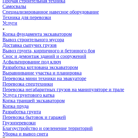
Прочая строительная техника
Самосвалы
Специализированное навесное оборудование
Техника для перевозки
Услуги
Копка фундамента экскаватором
Вывоз строительного мусора
Доставка сыпучих грузов
Вывоз грунта, кирпичного и бетонного боя
Снос и демонтаж зданий и сооружений
Асфальтирование под ключ
Разработка котлована экскаватором
Выравнивание участка и планировка
Перевозка мини техники на эвакуаторе
Перевозка спецтехники
Перевозка негабаритных грузов на манипуляторе и трале
Услуга грунтового катка
Копка траншей экскаватором
Копка пруда
Разработка грунта
Перевозка бытовок и гаражей
Грузоперевозки
Благоустройство и озеленение территорий
Уборка и вывоз снега