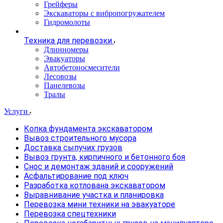
Грейферы
Экскаваторы с вибропогружателем
Гидромолоты
Техника для перевозки
Длинномеры
Эвакуаторы
Автобетоносмесители
Лесовозы
Панелевозы
Тралы
Услуги
Копка фундамента экскаватором
Вывоз строительного мусора
Доставка сыпучих грузов
Вывоз грунта, кирпичного и бетонного боя
Снос и демонтаж зданий и сооружений
Асфальтирование под ключ
Разработка котлована экскаватором
Выравнивание участка и планировка
Перевозка мини техники на эвакуаторе
Перевозка спецтехники