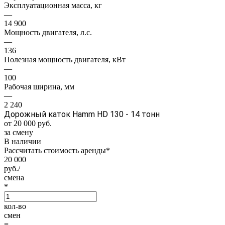
Эксплуатационная масса, кг
—
14 900
Мощность двигателя, л.с.
—
136
Полезная мощность двигателя, кВт
—
100
Рабочая ширина, мм
—
2 240
Дорожный каток Hamm HD 130 - 14 тонн
от 20 000
руб.
за смену
В наличии
Рассчитать стоимость аренды
*
20 000
руб./
смена
*
кол-во
смен
=