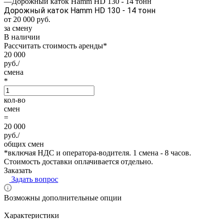
—
Дорожный каток Hamm HD 130 - 14 тонн
Дорожный каток Hamm HD 130 - 14 тонн
от 20 000
руб.
за смену
В наличии
Рассчитать стоимость аренды
*
20 000
руб./
смена
*
кол-во
смен
=
20 000
руб./
общих смен
*
включая НДС и оператора-водителя. 1 смена - 8 часов.
Стоимость доставки оплачивается отдельно.
Заказать
Задать вопрос
Возможны дополнительные опции
Характеристики