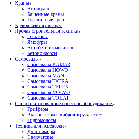
Краны
Автокраны
Башенные краны
Гусеничные краны
Краны-манипуляторы
Прочая строительная техника
Тракторы
Ямобуры
Автобетоносмесители
Бетононасосы
Самосвалы
Самосвалы КАМАЗ
Самосвалы HOWO
Самосвалы MAN
Самосвалы TATRA
Самосвалы TEREX
Самосвалы VOLVO
Самосвалы ТОНАР
Специализированное навесное оборудование
Грейферы
Экскаваторы с вибропогружателем
Гидромолоты
Техника для перевозки
Длинномеры
Эвакуаторы