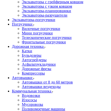
Экскаваторы с грейферным ковшом
Экскаваторы с узким ковшом
Экскаваторы-планировщики
Экскаваторы-разрушители
Экскаваторы-погрузчики
Погрузчики
Вилочные погрузчики
Мини погрузчики
Телескопические погрузчики
Фронтальные погрузчики
Дорожная техника
Катки
Бульдозеры
Автогрейдеры
Асфальтоукладчики
Дорожные фрезы
Компрессоры
Автовышки
Автовышки от 8 до 60 метров
Автовышки вездеходы
Коммунальная техника
Водовозки
Илососы
Мусоровозы
Поливомоечные машины