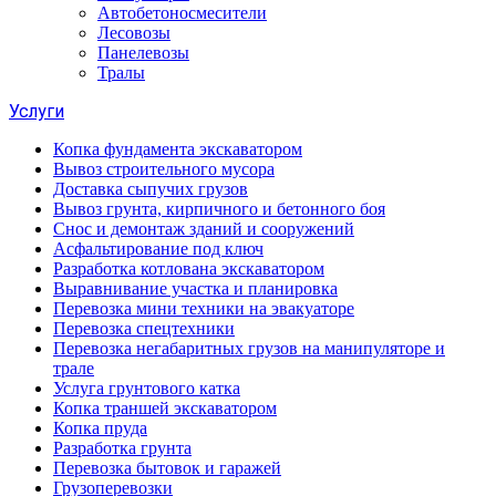
Автобетоносмесители
Лесовозы
Панелевозы
Тралы
Услуги
Копка фундамента экскаватором
Вывоз строительного мусора
Доставка сыпучих грузов
Вывоз грунта, кирпичного и бетонного боя
Снос и демонтаж зданий и сооружений
Асфальтирование под ключ
Разработка котлована экскаватором
Выравнивание участка и планировка
Перевозка мини техники на эвакуаторе
Перевозка спецтехники
Перевозка негабаритных грузов на манипуляторе и
трале
Услуга грунтового катка
Копка траншей экскаватором
Копка пруда
Разработка грунта
Перевозка бытовок и гаражей
Грузоперевозки