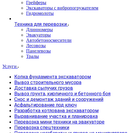
Грейферы
Экскаваторы с вибропогружателем
Гидромолоты
Техника для перевозки
Длинномеры
Эвакуаторы
Автобетоносмесители
Лесовозы
Панелевозы
Тралы
Услуги
Копка фундамента экскаватором
Вывоз строительного мусора
Доставка сыпучих грузов
Вывоз грунта, кирпичного и бетонного боя
Снос и демонтаж зданий и сооружений
Асфальтирование под ключ
Разработка котлована экскаватором
Выравнивание участка и планировка
Перевозка мини техники на эвакуаторе
Перевозка спецтехники