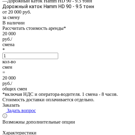
—
Дорожный каток Hamm HD 90 - 9.5 тонн
Дорожный каток Hamm HD 90 - 9.5 тонн
от 20 000
руб.
за смену
В наличии
Рассчитать стоимость аренды
*
20 000
руб./
смена
*
кол-во
смен
=
20 000
руб./
общих смен
*
включая НДС и оператора-водителя. 1 смена - 8 часов.
Стоимость доставки оплачивается отдельно.
Заказать
Задать вопрос
Возможны дополнительные опции
Характеристики