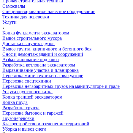
Прочая строительная техника
Самосвалы
Специализированное навесное оборудование
Техника для перевозки
Услуги
Копка фундамента экскаватором
Вывоз строительного мусора
Доставка сыпучих грузов
Вывоз грунта, кирпичного и бетонного боя
Снос и демонтаж зданий и сооружений
Асфальтирование под ключ
Разработка котлована экскаватором
Выравнивание участка и планировка
Перевозка мини техники на эвакуаторе
Перевозка спецтехники
Перевозка негабаритных грузов на манипуляторе и трале
Услуга грунтового катка
Копка траншей экскаватором
Копка пруда
Разработка грунта
Перевозка бытовок и гаражей
Грузоперевозки
Благоустройство и озеленение территорий
Уборка и вывоз снега