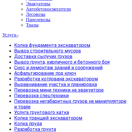
Эвакуаторы
Автобетоносмесители
Лесовозы
Панелевозы
Тралы
Услуги
Копка фундамента экскаватором
Вывоз строительного мусора
Доставка сыпучих грузов
Вывоз грунта, кирпичного и бетонного боя
Снос и демонтаж зданий и сооружений
Асфальтирование под ключ
Разработка котлована экскаватором
Выравнивание участка и планировка
Перевозка мини техники на эвакуаторе
Перевозка спецтехники
Перевозка негабаритных грузов на манипуляторе
и трале
Услуга грунтового катка
Копка траншей экскаватором
Копка пруда
Разработка грунта