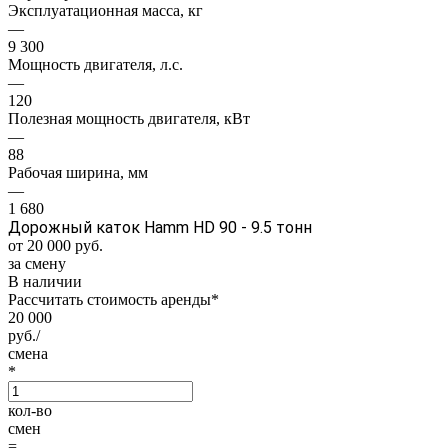
Эксплуатационная масса, кг
—
9 300
Мощность двигателя, л.с.
—
120
Полезная мощность двигателя, кВт
—
88
Рабочая ширина, мм
—
1 680
Дорожный каток Hamm HD 90 - 9.5 тонн
от 20 000
руб.
за смену
В наличии
Рассчитать стоимость аренды
*
20 000
руб./
смена
*
кол-во
смен
=