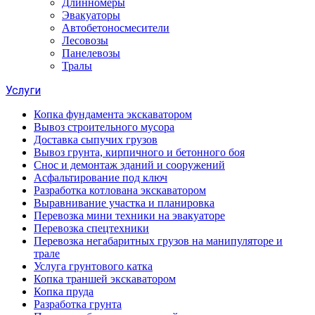
Длинномеры
Эвакуаторы
Автобетоносмесители
Лесовозы
Панелевозы
Тралы
Услуги
Копка фундамента экскаватором
Вывоз строительного мусора
Доставка сыпучих грузов
Вывоз грунта, кирпичного и бетонного боя
Снос и демонтаж зданий и сооружений
Асфальтирование под ключ
Разработка котлована экскаватором
Выравнивание участка и планировка
Перевозка мини техники на эвакуаторе
Перевозка спецтехники
Перевозка негабаритных грузов на манипуляторе и
трале
Услуга грунтового катка
Копка траншей экскаватором
Копка пруда
Разработка грунта