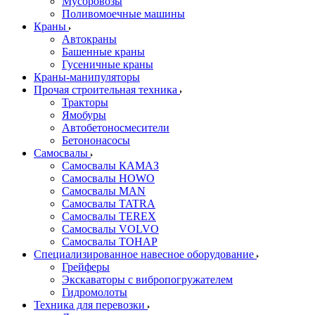
Мусоровозы
Поливомоечные машины
Краны
Автокраны
Башенные краны
Гусеничные краны
Краны-манипуляторы
Прочая строительная техника
Тракторы
Ямобуры
Автобетоносмесители
Бетононасосы
Самосвалы
Самосвалы КАМАЗ
Самосвалы HOWO
Самосвалы MAN
Самосвалы TATRA
Самосвалы TEREX
Самосвалы VOLVO
Самосвалы ТОНАР
Специализированное навесное оборудование
Грейферы
Экскаваторы с вибропогружателем
Гидромолоты
Техника для перевозки