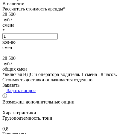
В наличии
Рассчитать стоимость аренды
*
28 500
руб./
смена
*
кол-во
смен
=
28 500
руб./
общих смен
*
включая НДС и оператора-водителя. 1 смена - 8 часов.
Стоимость доставки оплачивается отдельно.
Заказать
Задать вопрос
Возможны дополнительные опции
Характеристики
Грузоподъемность, тонн
—
0,8