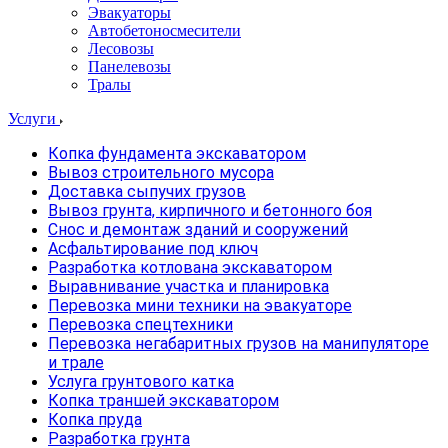
Эвакуаторы
Автобетоносмесители
Лесовозы
Панелевозы
Тралы
Услуги
Копка фундамента экскаватором
Вывоз строительного мусора
Доставка сыпучих грузов
Вывоз грунта, кирпичного и бетонного боя
Снос и демонтаж зданий и сооружений
Асфальтирование под ключ
Разработка котлована экскаватором
Выравнивание участка и планировка
Перевозка мини техники на эвакуаторе
Перевозка спецтехники
Перевозка негабаритных грузов на манипуляторе
и трале
Услуга грунтового катка
Копка траншей экскаватором
Копка пруда
Разработка грунта