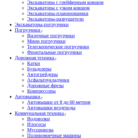
Экскаваторы с грейферным ковшом
Экскаваторы с узким ковшом
Экскаваторы-планировщики
Экскаваторы-разрушители
Экскаваторы-погрузчики
Погрузчики
Вилочные погрузчики
Мини погрузчики
Телескопические погрузчики
Фронтальные погрузчики
Дорожная техника
Катки
Бульдозеры
Автогрейдеры
Асфальтоукладчики
Дорожные фрезы
Компрессоры
Автовышки
Автовышки от 8 до 60 метров
Автовышки вездеходы
Коммунальная техника
Водовозки
Илососы
Мусоровозы
Поливомоечные машины