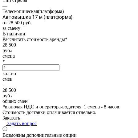
Тип стрелы
—
Телескопическая(платформа)
Автовышка 17 м (платформа)
от 28 500
руб.
за смену
В наличии
Рассчитать стоимость аренды
*
28 500
руб./
смена
*
кол-во
смен
=
28 500
руб./
общих смен
*
включая НДС и оператора-водителя. 1 смена - 8 часов.
Стоимость доставки оплачивается отдельно.
Заказать
Задать вопрос
Возможны дополнительные опции