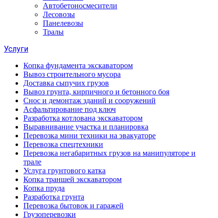
Автобетоносмесители
Лесовозы
Панелевозы
Тралы
Услуги
Копка фундамента экскаватором
Вывоз строительного мусора
Доставка сыпучих грузов
Вывоз грунта, кирпичного и бетонного боя
Снос и демонтаж зданий и сооружений
Асфальтирование под ключ
Разработка котлована экскаватором
Выравнивание участка и планировка
Перевозка мини техники на эвакуаторе
Перевозка спецтехники
Перевозка негабаритных грузов на манипуляторе и
трале
Услуга грунтового катка
Копка траншей экскаватором
Копка пруда
Разработка грунта
Перевозка бытовок и гаражей
Грузоперевозки