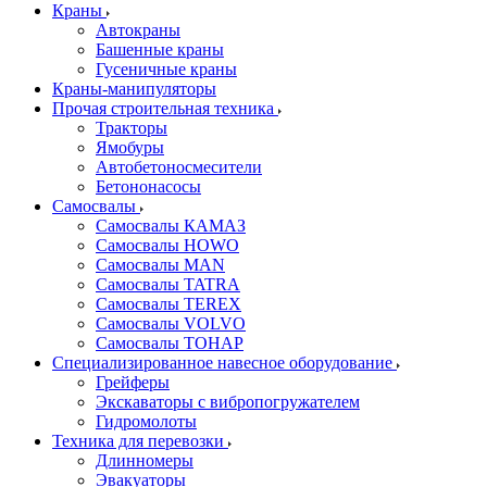
Краны
Автокраны
Башенные краны
Гусеничные краны
Краны-манипуляторы
Прочая строительная техника
Тракторы
Ямобуры
Автобетоносмесители
Бетононасосы
Самосвалы
Самосвалы КАМАЗ
Самосвалы HOWO
Самосвалы MAN
Самосвалы TATRA
Самосвалы TEREX
Самосвалы VOLVO
Самосвалы ТОНАР
Специализированное навесное оборудование
Грейферы
Экскаваторы с вибропогружателем
Гидромолоты
Техника для перевозки
Длинномеры
Эвакуаторы