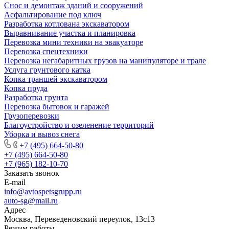
Снос и демонтаж зданий и сооружений
Асфальтирование под ключ
Разработка котлована экскаватором
Выравнивание участка и планировка
Перевозка мини техники на эвакуаторе
Перевозка спецтехники
Перевозка негабаритных грузов на манипуляторе и трале
Услуга грунтового катка
Копка траншей экскаватором
Копка пруда
Разработка грунта
Перевозка бытовок и гаражей
Грузоперевозки
Благоустройство и озеленение территорий
Уборка и вывоз снега
+7 (495) 664-50-80
+7 (495) 664-50-80
+7 (965) 182-10-70
Заказать звонок
E-mail
info@avtospetsgrupp.ru
auto-sg@mail.ru
Адрес
Москва, Переведеновский переулок, 13с13
Режим работы