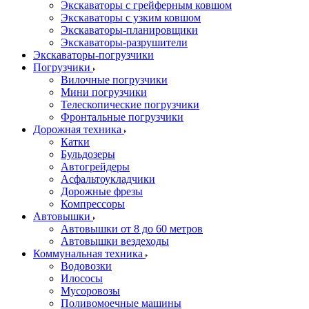
Экскаваторы с грейферным ковшом
Экскаваторы с узким ковшом
Экскаваторы-планировщики
Экскаваторы-разрушители
Экскаваторы-погрузчики
Погрузчики
Вилочные погрузчики
Мини погрузчики
Телескопические погрузчики
Фронтальные погрузчики
Дорожная техника
Катки
Бульдозеры
Автогрейдеры
Асфальтоукладчики
Дорожные фрезы
Компрессоры
Автовышки
Автовышки от 8 до 60 метров
Автовышки вездеходы
Коммунальная техника
Водовозки
Илососы
Мусоровозы
Поливомоечные машины