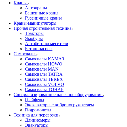
Краны
Автокраны
Башенные краны
Гусеничные краны
Краны-манипуляторы
Прочая строительная техника
Тракторы
Ямобуры
Автобетоносмесители
Бетононасосы
Самосвалы
Самосвалы КАМАЗ
Самосвалы HOWO
Самосвалы MAN
Самосвалы TATRA
Самосвалы TEREX
Самосвалы VOLVO
Самосвалы ТОНАР
Специализированное навесное оборудование
Грейферы
Экскаваторы с вибропогружателем
Гидромолоты
Техника для перевозки
Длинномеры
Эвакуаторы