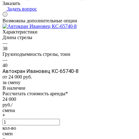
Заказать
Задать вопрос
Возможны дополнительные опции
Характеристики
Длина стрелы
—
38
Грузоподъемность стрелы, тонн
—
40
Автокран Ивановец КС-65740-8
от 24 000
руб.
за смену
В наличии
Рассчитать стоимость аренды
*
24 000
руб./
смена
*
кол-во
смен