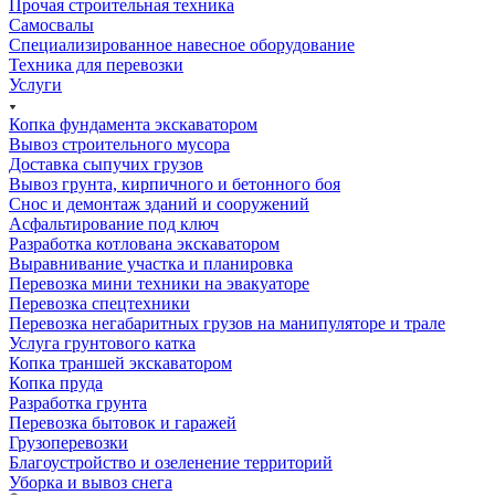
Прочая строительная техника
Самосвалы
Специализированное навесное оборудование
Техника для перевозки
Услуги
Копка фундамента экскаватором
Вывоз строительного мусора
Доставка сыпучих грузов
Вывоз грунта, кирпичного и бетонного боя
Снос и демонтаж зданий и сооружений
Асфальтирование под ключ
Разработка котлована экскаватором
Выравнивание участка и планировка
Перевозка мини техники на эвакуаторе
Перевозка спецтехники
Перевозка негабаритных грузов на манипуляторе и трале
Услуга грунтового катка
Копка траншей экскаватором
Копка пруда
Разработка грунта
Перевозка бытовок и гаражей
Грузоперевозки
Благоустройство и озеленение территорий
Уборка и вывоз снега