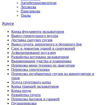
Автобетоносмесители
Лесовозы
Панелевозы
Тралы
Услуги
Копка фундамента экскаватором
Вывоз строительного мусора
Доставка сыпучих грузов
Вывоз грунта, кирпичного и бетонного боя
Снос и демонтаж зданий и сооружений
Асфальтирование под ключ
Разработка котлована экскаватором
Выравнивание участка и планировка
Перевозка мини техники на эвакуаторе
Перевозка спецтехники
Перевозка негабаритных грузов на манипуляторе и
трале
Услуга грунтового катка
Копка траншей экскаватором
Копка пруда
Разработка грунта
Перевозка бытовок и гаражей
Грузоперевозки